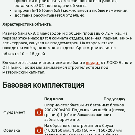
прибытия строительных материалов на ваш участок,
остальные 30% после сдачи объекта;
в проект Б-16 (баня 6х8) можно внести любые изменения;
доставка рассчитывается отдельно.
Характеристика объекта.
Размер бани 6х8, с мансардой и с общей площадью 72 м. кв.. На
первом этаже находятся комната отдыха, моечная, парная. Так же
есть терраса, санузел не предусмотрен. На втором этаже
находится ещё одна комната отдыха. Срок строительства
объекта 10 — 15 дней.
Вы можете заказать строительство бани в
кредит
от ЛОКО Банк и
ОТП Банк. Так же мы занимаемся строительством под
материнский капитал.
Базовая комплектация
Под ключ
Под усадку
Опорно-столбчатый из бетонных блоков
200х200х400. Подсыпка из щебня (песка,
Фундамент
гравия). Щебень Заказчик завозит
заблаговременно.
Из обрезного не строганного бруса
Обвязка
(100х150 мм., 150х150 мм., 150х200 мм.