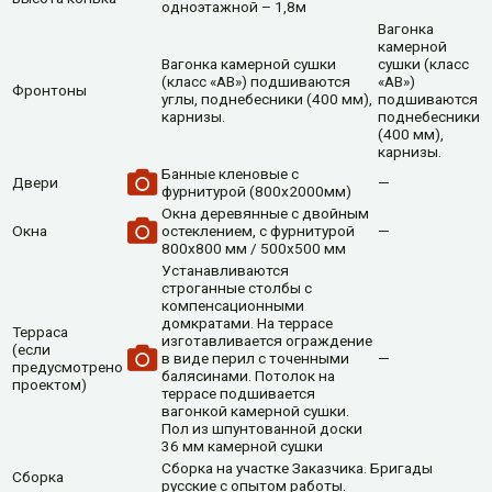
одноэтажной – 1,8м
Вагонка
камерной
Вагонка камерной сушки
сушки (класс
(класс «АВ») подшиваются
«АВ»)
Фронтоны
углы, поднебесники (400 мм),
подшиваются
карнизы.
поднебесники
(400 мм),
карнизы.
Банные кленовые с
Двери
—
фурнитурой (800х2000мм)
Окна деревянные с двойным
Окна
остеклением, с фурнитурой
—
800х800 мм / 500х500 мм
Устанавливаются
строганные столбы с
компенсационными
домкратами. На террасе
Терраса
изготавливается ограждение
(если
в виде перил с точенными
—
предусмотрено
балясинами. Потолок на
проектом)
террасе подшивается
вагонкой камерной сушки.
Пол из шпунтованной доски
36 мм камерной сушки
Сборка на участке Заказчика. Бригады
Сборка
русские с опытом работы.