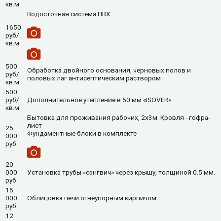
кв.м
Водосточная система ПВХ
1650
руб/
кв.м
500
Обработка двойного основания, черновых полов и
руб/
половых лаг антисептическим раствором
кв.м
500
руб/
Дополнительное утепление в 50 мм «ISOVER»
кв.м
Бытовка для проживания рабочих, 2x3м. Кровля - гофра-
лист
25
Фундаментные блоки в комплекте
000
руб
20
000
Установка трубы «сэнгвич» через крышу, толщиной 0.5 мм.
руб
15
000
Облицовка печи огнеупорным кирпичом.
руб
12