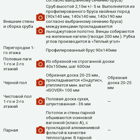
согласно выбранному сечению бруса)
Cруб высотой 2,15м +/- 5 м. Выполняется из
профилированного бруса хвойных пород
(90х140 мм, 140х140 мм, 140х190 мм
Внешние стены
согласно выбранному сечению бруса)
и сборка сруба
между венцами прокладывается
льноджутовое полотно. Венцы собираются
на железные нагели (гвозди 200 мм.). Рубка
углов производится в «Теплый угол»
Перегородки 1-
Профилированный брус 90х140мм
го этажа
Половые лаги
Из обрезной не строганной доски
1-го и 2-го
40х150мм, шаг 600см
этажей
Обрезная доска 20-25 мм.,
Обрезная
прокладывается «Ондутис»,
Черной пол
доска 20-25
утепляется мин. ватой
мм
«ISOVER» 100 мм
Чистовой пол
Половая доска сухая,
1-го и 2-го
—
шпунтованная - 36 мм
этажей
Потолок и стены парной
обшиваются осиновой
вагонкой (класс А), с
прокладкой алюминиевой
Парная
—
фольгой в качестве
теплоотдачи. В парной