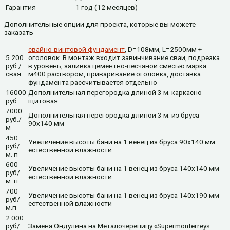
Гарантия
1 год (12 месяцев)
Дополнительные опции для проекта, которые вы можете
заказать
свайно-винтовой фундамент
, D=108мм, L=2500мм +
5 200
оголовок. В монтаж входит завинчивание сваи, подрезка
руб./
в уровень, заливка цементно-песчаной смесью марка
свая
м400 раствором, приваривание оголовка, доставка
фундамента рассчитывается отдельно
16000
Дополнительная перегородка длиной 3 м. каркасно-
руб.
щитовая
7000
Дополнительная перегородка длиной 3 м. из бруса
руб./
90х140 мм
м
450
Увеличение высоты бани на 1 венец из бруса 90х140 мм
руб/
естественной влажности
м. п
600
Увеличение высоты бани на 1 венец из бруса 140х140 мм
руб/
естественной влажности
м. п
700
Увеличение высоты бани на 1 венец из бруса 140х190 мм
руб/
естественной влажности
м.п
2 000
руб/
Замена Ондулина на Металочерепицу «Supermonterrey»