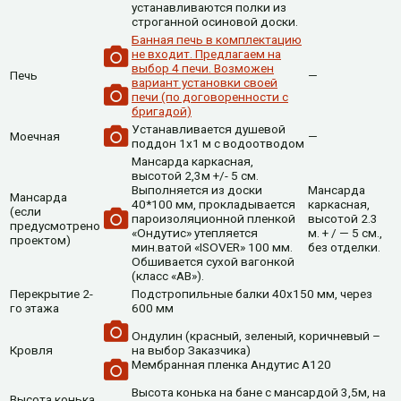
устанавливаются полки из
строганной осиновой доски.
Банная печь в комплектацию
не входит. Предлагаем на
выбор 4 печи. Возможен
Печь
—
вариант установки своей
печи (по договоренности с
бригадой)
Устанавливается душевой
Моечная
—
поддон 1х1 м с водоотводом
Мансарда каркасная,
высотой 2,3м +/- 5 см.
Выполняется из доски
Мансарда
Мансарда
40*100 мм, прокладывается
каркасная,
(если
пароизоляционной пленкой
высотой 2.3
предусмотрено
«Ондутис» утепляется
м. + / — 5 см.,
проектом)
мин.ватой «ISOVER» 100 мм.
без отделки.
Обшивается сухой вагонкой
(класс «АВ»).
Перекрытие 2-
Подстропильные балки 40х150 мм, через
го этажа
600 мм
Ондулин (красный, зеленый, коричневый –
Кровля
на выбор Заказчика)
Мембранная пленка Андутис А120
Высота конька на бане с мансардой 3,5м, на
Высота конька