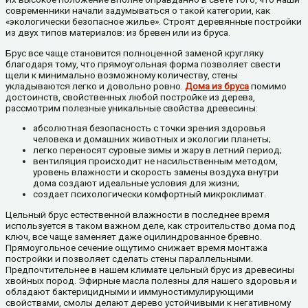
современники начали задумываться о такой категории, как
«экологически безопасное жилье». Строят деревянные постройки
из двух типов материалов: из бревен или из бруса.
Брус все чаще становится полноценной заменой кругляку
благодаря тому, что прямоугольная форма позволяет свести
щели к минимально возможному количеству, стены
укладываются легко и довольно ровно.
Дома из бруса
помимо
достоинств, свойственных любой постройке из дерева,
рассмотрим полезные уникальные свойства древесины:
абсолютная безопасность с точки зрения здоровья
человека и домашних животных и экологии планеты;
легко переносят суровые зимы и жару в летний период;
вентиляция происходит не насильственным методом,
уровень влажности и скорость замены воздуха внутри
дома создают идеальные условия для жизни;
создает психологически комфортный микроклимат.
Цельный брус естественной влажности в последнее время
используется в таком важном деле, как строительство дома под
ключ, все чаще заменяет даже оцилиндрованное бревно.
Прямоугольное сечение ощутимо снижает время монтажа
постройки и позволяет сделать стены параллельными.
Предпочтительнее в нашем климате цельный брус из древесины
хвойных пород. Эфирные масла полезны для нашего здоровья и
обладают бактерицидными и иммуностимулирующими
свойствами, смолы делают дерево устойчивыми к негативному