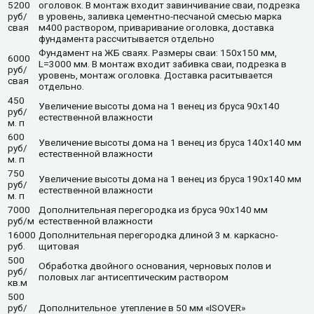
5200
оголовок. В монтаж входит завинчивание сваи, подрезка
руб/
в уровень, заливка цементно-песчаной смесью марка
свая
м400 раствором, приваривание оголовка, доставка
фундамента рассчитывается отдельно
Фундамент на ЖБ сваях. Размеры сваи: 150х150 мм,
6000
L=3000 мм. В монтаж входит забивка сваи, подрезка в
руб/
уровень, монтаж оголовка. Доставка раситывается
свая
отдельно.
450
Увеличение высоты дома на 1 венец из бруса 90х140
руб/
естественной влажности
м. п
600
Увеличение высоты дома на 1 венец из бруса 140х140 мм
руб/
естественной влажности
м. п
750
Увеличение высоты дома на 1 венец из бруса 190х140 мм
руб/
естественной влажности
м. п
7000
Дополнительная перегородка из бруса 90х140 мм
руб/м
естественной влажности
16000
Дополнительная перегородка длиной 3 м. каркасно-
руб.
щитовая
500
Обработка двойного основания, черновых полов и
руб/
половых лаг антисептическим раствором
кв.м
500
руб/
Дополнительное утепление в 50 мм «ISOVER»