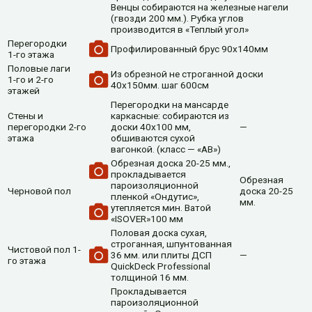
Венцы собираются на железные нагели
(гвозди 200 мм.). Рубка углов
производится в «Теплый угол»
Перегородки
Профилированный брус 90х140мм
1-го этажа
Половые лаги
Из обрезной не строганной доски
1-го и 2-го
40х150мм. шаг 600см
этажей
Перегородки на мансарде
Стены и
каркасные: собираются из
перегородки 2-го
доски 40х100 мм,
—
этажа
обшиваются сухой
вагонкой. (класс — «АВ»)
Обрезная доска 20-25 мм.,
прокладывается
Обрезная
пароизоляционной
Черновой пол
доска 20-25
пленкой «Ондутис»,
мм.
утепляется мин. Ватой
«ISOVER»100 мм
Половая доска сухая,
строганная, шпунтованная
Чистовой пол 1-
36 мм. или плиты ДСП
—
го этажа
QuickDeck Professional
толщиной 16 мм.
Прокладывается
пароизоляционной