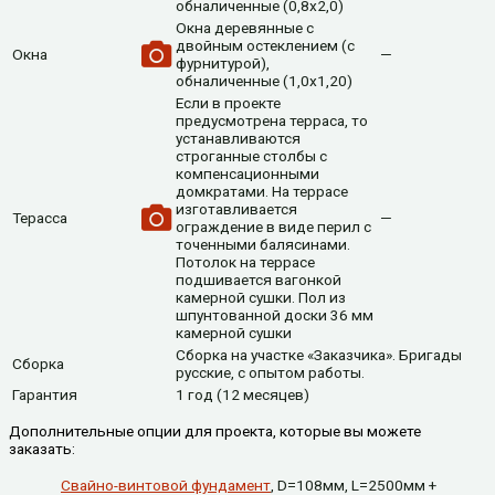
обналиченные (0,8х2,0)
Окна деревянные с
двойным остеклением (с
Окна
—
фурнитурой),
обналиченные (1,0х1,20)
Если в проекте
предусмотрена терраса, то
устанавливаются
строганные столбы с
компенсационными
домкратами. На террасе
изготавливается
Терасса
—
ограждение в виде перил с
точенными балясинами.
Потолок на террасе
подшивается вагонкой
камерной сушки. Пол из
шпунтованной доски 36 мм
камерной сушки
Сборка на участке «Заказчика». Бригады
Сборка
русские, с опытом работы.
Гарантия
1 год (12 месяцев)
Дополнительные опции для проекта, которые вы можете
заказать:
Свайно-винтовой фундамент
, D=108мм, L=2500мм +