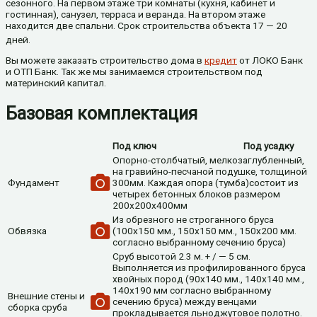
сезонного. На первом этаже три комнаты (кухня, кабинет и
гостинная), санузел, терраса и веранда. На втором этаже
находится две спальни. Срок строительства объекта 17 — 20
дней.
Вы можете заказать строительство дома в
кредит
от ЛОКО Банк
и ОТП Банк. Так же мы занимаемся строительством под
материнский капитал.
Базовая комплектация
Под ключ
Под усадку
Опорно-столбчатый, мелкозаглубленный,
на гравийно-песчаной подушке, толщиной
Фундамент
300мм. Каждая опора (тумба)состоит из
четырех бетонных блоков размером
200х200х400мм
Из обрезного не строганного бруса
Обвязка
(100х150 мм., 150х150 мм., 150х200 мм.
согласно выбранному сечению бруса)
Cруб высотой 2.3 м. + / — 5 см.
Выполняется из профилированного бруса
хвойных пород (90х140 мм., 140х140 мм.,
140х190 мм согласно выбранному
Внешние стены и
сечению бруса) между венцами
сборка сруба
прокладывается льноджутовое полотно.