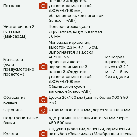
пленкой «Ондутис»
Потолок
утепляется мин.ватой
—
«ISOVER»100 мм.,
обшивается сухой вагонкой
(класс — «АВ»)
Чистовой пол 2-
Половая доска сухая,
го этажа
строганная, шпунтованная
—
(мансарды)
36 мм.
Мансарда каркасная,
высотой 2.3 м. + / — 5 см.
Выполняется из доски
40*100 мм.,
Мансарда
Мансарда
прокладывается
каркасная,
(если
пароизоляционной
высотой 2.3
предусмотрено
пленкой «Ондутис»
м. + / — 5 см.,
проектом)
утепляется мин.ватой
без отделки.
«ISOVER»100 мм..
Обшивается сухой
вагонкой (класс «АВ»).
Обрешетка
Доска 20х100 мм (шаг не более 300-350
крыши
мм)
Стропила
Cтропила 40х100 мм., через 900-1000 мм
Подстропильные
одстропильные балки 40х150 мм. Через
балки
450-500 мм.
Ондулин (красный, зеленый, коричневый –
Кровля
на выбор «Заказчика») Мембранная пленка