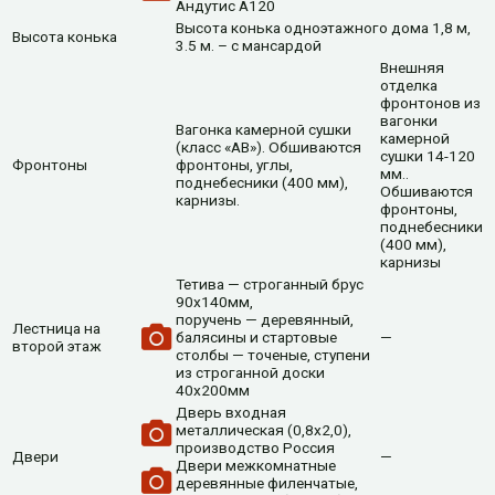
Андутис А120
Высота конька одноэтажного дома 1,8 м,
Высота конька
3.5 м. – с мансардой
Внешняя
отделка
фронтонов из
вагонки
Вагонка камерной сушки
камерной
(класс «АВ»). Обшиваются
сушки 14-120
Фронтоны
фронтоны, углы,
мм..
поднебесники (400 мм),
Обшиваются
карнизы.
фронтоны,
поднебесники
(400 мм),
карнизы
Тетива — строганный брус
90х140мм,
поручень — деревянный,
Лестница на
балясины и стартовые
—
второй этаж
столбы — точеные, ступени
из строганной доски
40х200мм
Дверь входная
металлическая (0,8х2,0),
производство Россия
Двери
—
Двери межкомнатные
деревянные филенчатые,