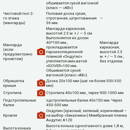
обшивается сухой вагонкой
(класс — «АВ»)
Чистовой пол 2-
Половая доска сухая,
го этажа
строганная, шпунтованная
—
(мансарды)
36 мм.
Мансарда каркасная,
высотой 2.3 м. + / — 5 см.
Выполняется из доски
40*100 мм.,
Мансарда
Мансарда
прокладывается
каркасная,
(если
пароизоляционной
высотой 2.3
предусмотрено
пленкой «Ондутис»
м. + / — 5 см.,
проектом)
утепляется мин.ватой
без отделки.
«ISOVER»100 мм..
Обшивается сухой
вагонкой (класс «АВ»).
Обрешетка
Доска 20х100 мм (шаг не более 300-350
крыши
мм)
Стропила
Cтропила 40х100 мм., через 900-1000 мм
Подстропильные
одстропильные балки 40х150 мм. Через
балки
450-500 мм.
Ондулин (красный, зеленый, коричневый –
Кровля
на выбор «Заказчика») Мембранная пленка
Андутис А120
Высота конька одноэтажного дома 1,8 м,
Высота конька