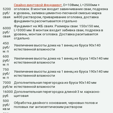
Свайно-винтовой фундамент
, D=108мм, L=2500мм +
5200
оголовок. В монтаж входит завинчивание сваи, подрезка
руб/
в уровень, заливка цементно-песчаной смесью марка
свая
м400 раствором, приваривание оголовка, доставка
фундамента рассчитывается отдельно
Фундамент на ЖБ сваях. Размеры сваи: 150х150 мм,
6000
L=3000 мм. В монтаж входит забивка сваи, подрезка в
руб/
уровень, монтаж оголовка. Доставка раситывается
свая
отдельно.
450
Увеличение высоты дома на 1 венец из бруса 90х140
руб/
естественной влажности
м. п
600
Увеличение высоты дома на 1 венец из бруса 140х140 мм
руб/
естественной влажности
м. п
750
Увеличение высоты дома на 1 венец из бруса 190х140 мм
руб/
естественной влажности
м. п
7000
Дополнительная перегородка из бруса 90х140 мм
руб/м
естественной влажности
16000
Дополнительная перегородка длиной 3 м. каркасно-
руб.
щитовая
500
Обработка двойного основания, черновых полов и
руб/
половых лаг антисептическим раствором
кв.м