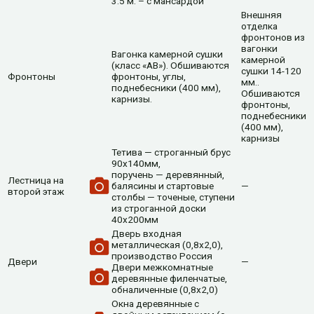
3.5 м. – с мансардой
Внешняя
отделка
фронтонов из
вагонки
Вагонка камерной сушки
камерной
(класс «АВ»). Обшиваются
сушки 14-120
Фронтоны
фронтоны, углы,
мм..
поднебесники (400 мм),
Обшиваются
карнизы.
фронтоны,
поднебесники
(400 мм),
карнизы
Тетива — строганный брус
90х140мм,
поручень — деревянный,
Лестница на
балясины и стартовые
—
второй этаж
столбы — точеные, ступени
из строганной доски
40х200мм
Дверь входная
металлическая (0,8х2,0),
производство Россия
Двери
—
Двери межкомнатные
деревянные филенчатые,
обналиченные (0,8х2,0)
Окна деревянные с