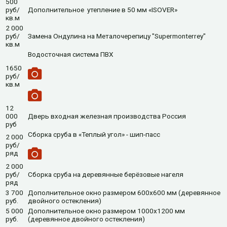
500
руб/
Дополнительное утепление в 50 мм «ISOVER»
кв.м
2 000
руб/
Замена Ондулина на Металочерепицу "Supermonterrey"
кв.м
Водосточная система ПВХ
1650
руб/
кв.м
12
000
Дверь входная железная производства Россия
руб
Сборка сруба в «Теплый угол» - шип-пасс
2 000
руб/
ряд
2 000
руб/
Сборка сруба на деревянные берёзовые нагеля
ряд
3 700
Дополнительное окно размером 600х600 мм (деревянное
руб.
двойного остекления)
5 000
Дополнительное окно размером 1000х1200 мм
руб.
(деревянное двойного остекления)