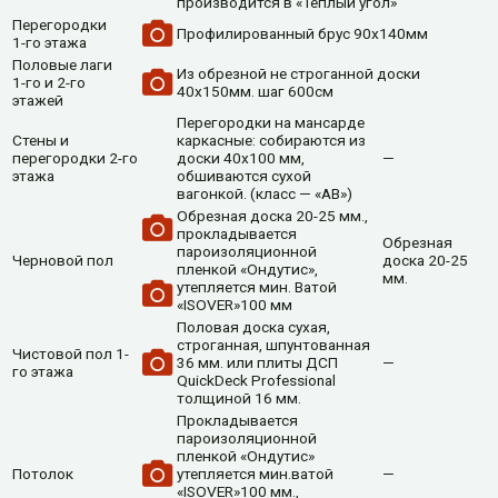
производится в «Теплый угол»
Перегородки
Профилированный брус 90х140мм
1-го этажа
Половые лаги
Из обрезной не строганной доски
1-го и 2-го
40х150мм. шаг 600см
этажей
Перегородки на мансарде
Стены и
каркасные: собираются из
перегородки 2-го
доски 40х100 мм,
—
этажа
обшиваются сухой
вагонкой. (класс — «АВ»)
Обрезная доска 20-25 мм.,
прокладывается
Обрезная
пароизоляционной
Черновой пол
доска 20-25
пленкой «Ондутис»,
мм.
утепляется мин. Ватой
«ISOVER»100 мм
Половая доска сухая,
строганная, шпунтованная
Чистовой пол 1-
36 мм. или плиты ДСП
—
го этажа
QuickDeck Professional
толщиной 16 мм.
Прокладывается
пароизоляционной
пленкой «Ондутис»
Потолок
утепляется мин.ватой
—
«ISOVER»100 мм.,