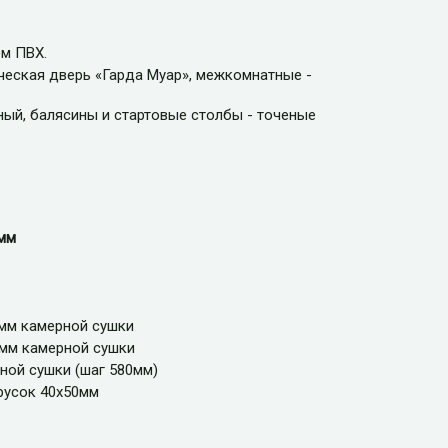
м ПВХ.
ческая дверь «Гарда Муар», межкомнатные -
ный, балясины и стартовые столбы - точеные
мм
 мм камерной сушки
 мм камерной сушки
ной сушки (шаг 580мм)
русок 40х50мм