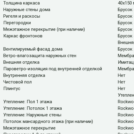
Толщина каркаса
40х150 
Наружные стены дома
Брусок 
Ригеля и раскосы
Брусок
Перегородки
Брусок 
Межэтажное перекрытие (при наличии)
Брусок 
Каркас фронтонов
Брусок 
Внешняя
Вентилируемый фасад дома
Брусок
Ветро-влагозащита наружных стен
Мембра
Внешняя отделка
Имитац
Пароветро-изоляция под внутренней отделкой
Мембра
Внутренняя отделка
Нет
Чистовой пол
Нет
Плинтус
Нет
Утепле
Утепление: Пол 1 этажа
Rockwo
Утепление: Потолок 1 этажа
Rockwo
Утепление: Наружные стены
Rockwo
Потолок мансардного этажа (при наличии)
Rockwo
Межэтажное перекрытие
Rockwo