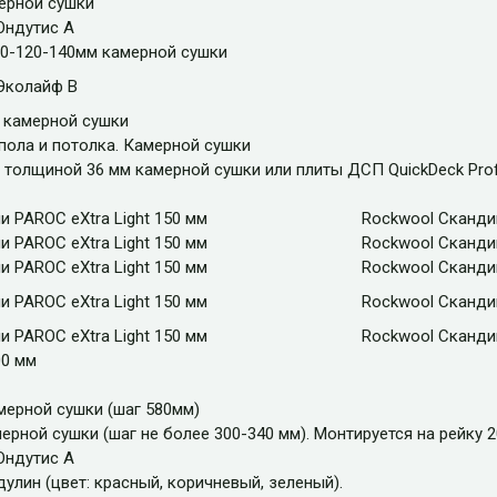
ерной сушки
Ондутис А
90-120-140мм камерной сушки
Эколайф В
 камерной сушки
 пола и потолка. Камерной сушки
толщиной 36 мм камерной сушки или плиты ДСП QuickDeck Prof
и PAROC eXtra Light 150 мм
Rockwool Сканди
и PAROC eXtra Light 150 мм
Rockwool Сканди
и PAROC eXtra Light 150 мм
Rockwool Сканди
и PAROC eXtra Light 150 мм
Rockwool Сканди
и PAROC eXtra Light 150 мм
Rockwool Сканди
00 мм
мерной сушки (шаг 580мм)
ерной сушки (шаг не более 300-340 мм). Монтируется на рейку 
Ондутис А
улин (цвет: красный, коричневый, зеленый).