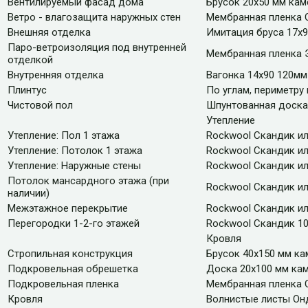
Вентилируемый фасад дома
Брусок 20х50 мм кам
Ветро - влагозащита наружных стен
Мембранная пленка 
Внешняя отделка
Имитация бруса 17х
Паро-ветроизоляция под внутренней
Мембранная пленка 
отделкой
Внутренняя отделка
Вагонка 14х90 120мм
Плинтус
По углам, периметру
Чистовой пол
Шпунтованная доска 
Утепление
Утепление: Пол 1 этажа
Rockwool Скандик ил
Утепление: Потолок 1 этажа
Rockwool Скандик ил
Утепление: Наружные стены
Rockwool Скандик ил
Потолок мансардного этажа (при
Rockwool Скандик ил
наличии)
Межэтажное перекрытие
Rockwool Скандик ил
Перегородки 1-2-го этажей
Rockwool Скандик 1
Кровля
Стропильная конструкция
Брусок 40х150 мм ка
Подкровельная обрешетка
Доска 20х100 мм кам
Подкровельная пленка
Мембранная пленка 
Кровля
Волнистые листы Онд