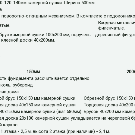
0-120-140мм камерной сушки. Ширина 500мм.
а
с поворотно-откидным механизмом. В комплекте с подоконнико
Входная металли
атые.
филенчатые.
 брус камерной сушки 100х200 мм, поручень - деревянный фигур
з клееной доски 40х200мм.
»
150мм
200
сть фундамента рассчитывается отдельно
иколь, рубероид
ние дома
ой брус 150х150 мм камерной сушки
Обрезной брус 150х150
ая доска 40х150 мм камерной сушки
Торцевая доска 40х200
40х150мм камерной сушки (шаг 580мм)
Брусок 40х200 мм камер
я доска 20х100 камерной сушки, укладывается на череповой б
й каркас
1 этажа - 2,5 м, высота 2 этажа (при наличии) - 2,4 м.