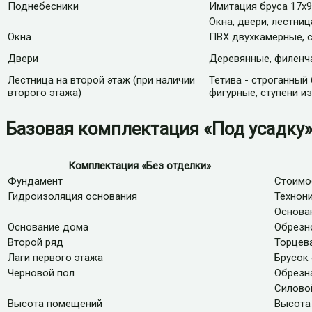
Поднебесники
Имитация бруса 17х9
Окна, двери, лестниц
Окна
ПВХ двухкамерные, 
Двери
Деревянные, филенч
Лестница на второй этаж (при наличии
Тетива - строганный
второго этажа)
фигурные, ступени и
Базовая комплектация «Под усадку
Комплектация «Без отделки»
Фундамент
Стоимо
Гидроизоляция основания
Технон
Основа
Основание дома
Обрезн
Второй ряд
Торцев
Лаги первого этажа
Брусок 
Черновой пол
Обрезна
Силово
Высота помещений
Высота 