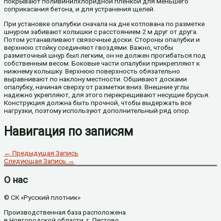
покрывают поливинилхлоридной пленкой для меньшего
соприкасания бетона, и для устранения щелей.
При установке опалубки сначала на дне котлована по разметке
шнуром забивают колышки с расстоянием 2 м друг от друга.
Потом устанавливают связочные доски. Стороны опалубки и
верхнюю стойку соединяют гвоздями. Важно, чтобы
разметочный шнур был легким, он не должен прогибаться под
собственным весом. Боковые части опалубки прикрепляют к
нижнему колышку. Верхнюю поверхность обязательно
выравнивают по наклону местности. Обшивают досками
опалубку, начиная сверху от разметки вниз. Внешние углы
надежно укрепляют, для этого перекрещивают несущие брусья.
Конструкция должна быть прочной, чтобы выдержать все
нагрузки, поэтому используют дополнительный ряд опор.
Навигация по записям
←
Предыдущая Запись
Следующая Запись
→
О нас
© СК «Русский плотник»
Производственная база расположена
в Новгородской области, г. Пестово.