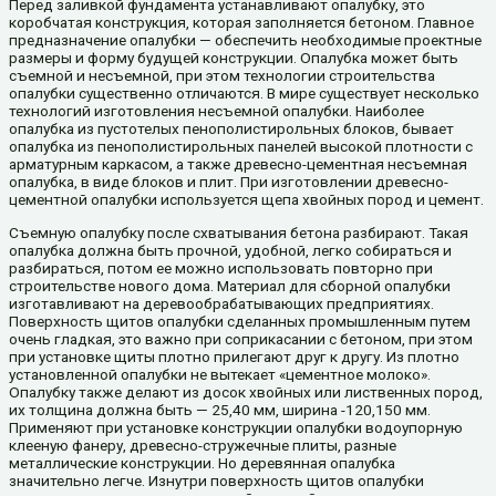
Перед заливкой фундамента устанавливают опалубку, это
коробчатая конструкция, которая заполняется бетоном. Главное
предназначение опалубки — обеспечить необходимые проектные
размеры и форму будущей конструкции. Опалубка может быть
съемной и несъемной, при этом технологии строительства
опалубки существенно отличаются. В мире существует несколько
технологий изготовления несъемной опалубки. Наиболее
опалубка из пустотелых пенополистирольных блоков, бывает
опалубка из пенополистирольных панелей высокой плотности с
арматурным каркасом, а также древесно-цементная несъемная
опалубка, в виде блоков и плит. При изготовлении древесно-
цементной опалубки используется щепа хвойных пород и цемент.
Съемную опалубку после схватывания бетона разбирают. Такая
опалубка должна быть прочной, удобной, легко собираться и
разбираться, потом ее можно использовать повторно при
строительстве нового дома. Материал для сборной опалубки
изготавливают на деревообрабатывающих предприятиях.
Поверхность щитов опалубки сделанных промышленным путем
очень гладкая, это важно при соприкасании с бетоном, при этом
при установке щиты плотно прилегают друг к другу. Из плотно
установленной опалубки не вытекает «цементное молоко».
Опалубку также делают из досок хвойных или лиственных пород,
их толщина должна быть — 25,40 мм, ширина -120,150 мм.
Применяют при установке конструкции опалубки водоупорную
клееную фанеру, древесно-стружечные плиты, разные
металлические конструкции. Но деревянная опалубка
значительно легче. Изнутри поверхность щитов опалубки