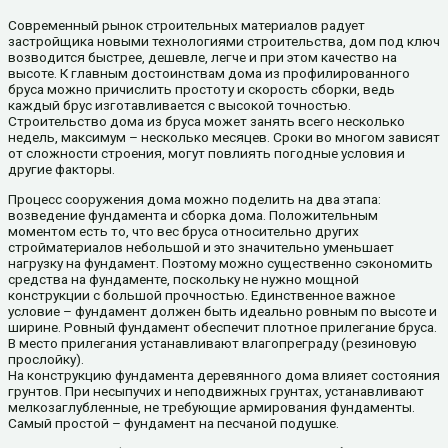
Современный рынок строительных материалов радует
застройщика новыми технологиями строительства, дом под ключ
возводится быстрее, дешевле, легче и при этом качество на
высоте. К главным достоинствам дома из профилированного
бруса можно причислить простоту и скорость сборки, ведь
каждый брус изготавливается с высокой точностью.
Строительство дома из бруса может занять всего несколько
недель, максимум – несколько месяцев. Сроки во многом зависят
от сложности строения, могут повлиять погодные условия и
другие факторы.
Процесс сооружения дома можно поделить на два этапа:
возведение фундамента и сборка дома. Положительным
моментом есть то, что вес бруса относительно других
стройматериалов небольшой и это значительно уменьшает
нагрузку на фундамент. Поэтому можно существенно сэкономить
средства на фундаменте, поскольку не нужно мощной
конструкции с большой прочностью. Единственное важное
условие – фундамент должен быть идеально ровным по высоте и
ширине. Ровный фундамент обеспечит плотное прилегание бруса.
В место прилегания устанавливают влагопреграду (резиновую
прослойку).
На конструкцию фундамента деревянного дома влияет состояния
грунтов. При несыпучих и неподвижных грунтах, устанавливают
мелкозаглубленные, не требующие армирования фундаменты.
Самый простой – фундамент на песчаной подушке.